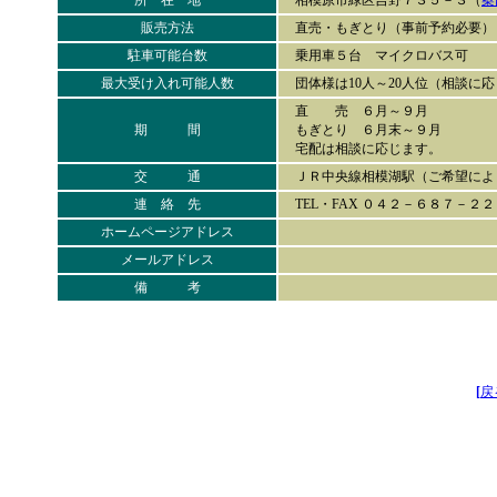
所 在 地
相模原市緑区吉野７３５－３（
案
販売方法
直売・もぎとり（事前予約必要）
駐車可能台数
乗用車５台 マイクロバス可
最大受け入れ可能人数
団体様は10人～20人位（相談に
直 売 ６月～９月
期 間
もぎとり ６月末～９月
宅配は相談に応じます。
交 通
ＪＲ中央線相模湖駅（ご希望によ
連 絡 先
TEL・FAX ０４２－６８７－
ホームページアドレス
メールアドレス
備 考
[
戻